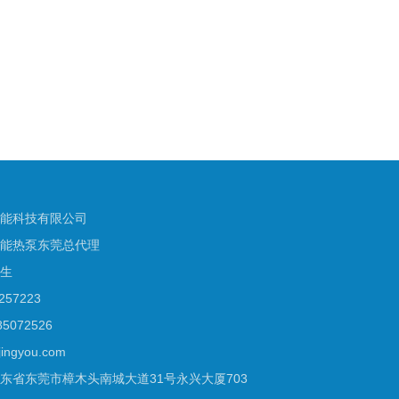
能科技有限公司
能热泵东莞总代理
生
57223
5072526
ngyou.com
东省东莞市樟木头南城大道31号永兴大厦703