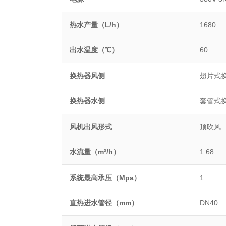
热水产量（L/h）
1680
出水温度（℃）
60
换热器风侧
翅片式
换热器水侧
套管式
风机出风形式
顶吹风
水流量（m³/h）
1.68
系统最高承压（Mpa）
1
直热进水管径（mm）
DN40