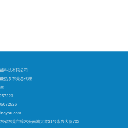
能科技有限公司
能热泵东莞总代理
生
57223
5072526
ngyou.com
东省东莞市樟木头南城大道31号永兴大厦703